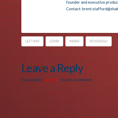
founder and executive produ
Contact: brent.stafford@sha
LEFTISM
LENIN
MARX
ROUSSEAU
Leave a Reply
You must be
logged in
to post a comment.