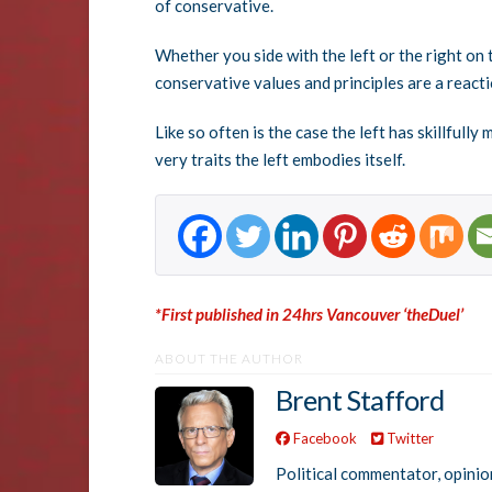
of conservative.
Whether you side with the left or the right on th
conservative values and principles are a reacti
Like so often is the case the left has skillfull
very traits the left embodies itself.
*First published in 24hrs Vancouver ‘theDuel’
ABOUT THE AUTHOR
Brent Stafford
Facebook
Twitter
Political commentator, opinio