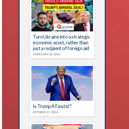
Turn Ukraine into a strategic
economic asset, rather than
just a recipient of foreign aid
FEBRUARY 22, 2025
Is Trump A Fascist?
OCTOBER 27, 2024