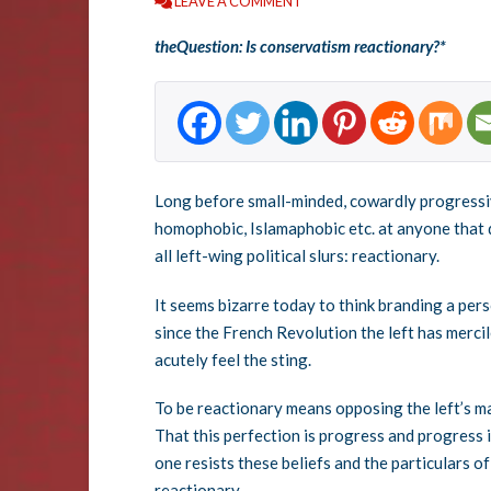
LEAVE A COMMENT
theQuestion: Is conservatism reactionary?*
Long before small-minded, cowardly progressive
homophobic, Islamaphobic etc. at anyone that 
all left-wing political slurs: reactionary.
It seems bizarre today to think branding a perso
since the French Revolution the left has merci
acutely feel the sting.
To be reactionary means opposing the left’s ma
That this perfection is progress and progress is
one resists these beliefs and the particulars 
reactionary.