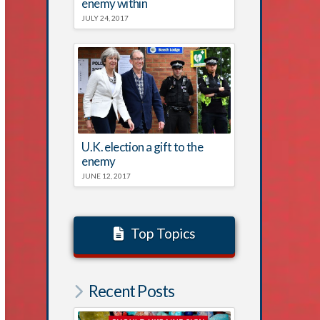
enemy within
JULY 24, 2017
U.K. election a gift to the
enemy
JUNE 12, 2017
Top Topics
Recent Posts