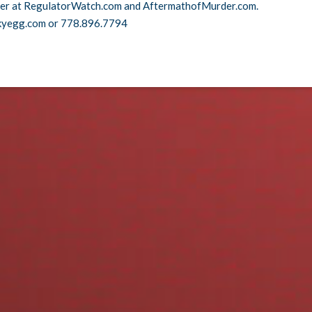
cer at RegulatorWatch.com and AftermathofMurder.com.
kyegg.com or 778.896.7794