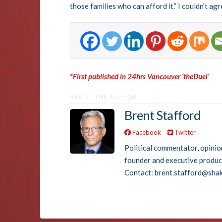
those families who can afford it.” I couldn’t ag
*First published in 24hrs Vancouver ‘theDuel’
ABOUT THE AUTHOR
Brent Stafford
Facebook
Twitter
Political commentator, opinio
founder and executive produ
Contact: brent.stafford@sha