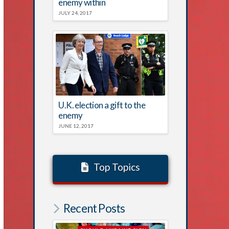
enemy within
JULY 24, 2017
U.K. election a gift to the
enemy
JUNE 12, 2017
Top Topics
Recent Posts