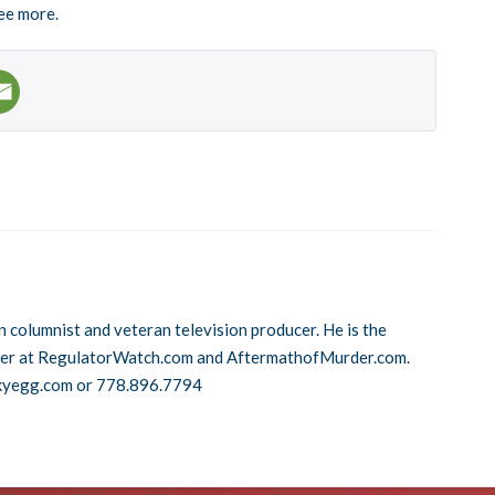
ree more.
n columnist and veteran television producer. He is the
cer at RegulatorWatch.com and AftermathofMurder.com.
kyegg.com or 778.896.7794