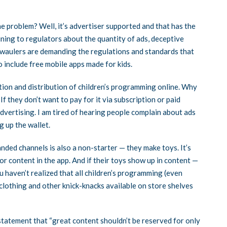
the problem? Well, it’s advertiser supported and that has the
aining to regulators about the quantity of ads, deceptive
rwaulers are demanding the regulations and standards that
 include free mobile apps made for kids.
tion and distribution of children’s programming online. Why
If they don’t want to pay for it via subscription or paid
vertising. I am tired of hearing people complain about ads
g up the wallet.
ed channels is also a non-starter — they make toys. It’s
r content in the app. And if their toys show up in content —
u haven’t realized that all children’s programming (even
 clothing and other knick-knacks available on store shelves
 statement that “great content shouldn’t be reserved for only