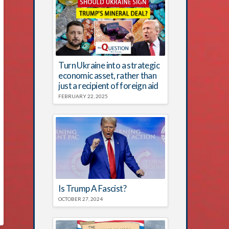
Turn Ukraine into a strategic
economic asset, rather than
just a recipient of foreign aid
FEBRUARY 22, 2025
Is Trump A Fascist?
OCTOBER 27, 2024