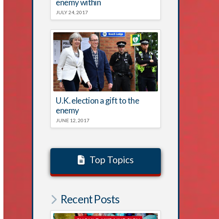
enemy within
JULY 24, 2017
U.K. election a gift to the
enemy
JUNE 12, 2017
Top Topics
Recent Posts