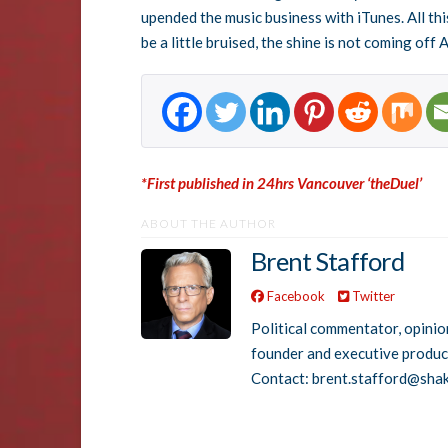
upended the music business with iTunes. All thi
be a little bruised, the shine is not coming off 
*First published in 24hrs Vancouver ‘theDuel’
ABOUT THE AUTHOR
Brent Stafford
Facebook
Twitter
Political commentator, opinio
founder and executive produ
Contact: brent.stafford@sha