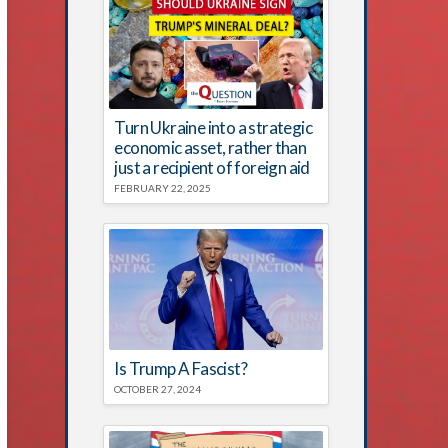
Turn Ukraine into a strategic
economic asset, rather than
just a recipient of foreign aid
FEBRUARY 22, 2025
Is Trump A Fascist?
OCTOBER 27, 2024