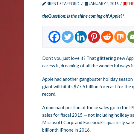
BRENT STAFFORD
JANUARY 4, 2016
TH
theQuestion: Is the shine coming off Apple?*
Don’t you just love it? That glittering new Ap
caress it, dreaming of all the wonderful ways i
Apple had another gangbuster holiday season an
giant will hit its $77.5 billion forecast for t
record.
A dominant portion of those sales go to the iP
sales for fiscal 2015 — not including holiday 
Microsoft Corp. and Facebook’s quarterly sales
billionth iPhone in 2016.