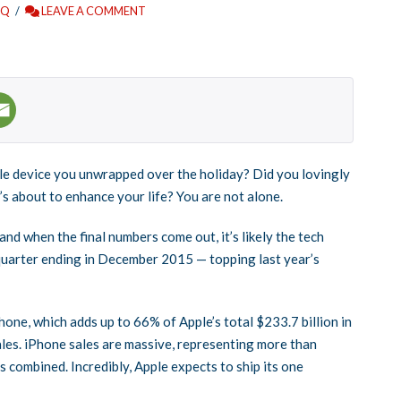
EQ
LEAVE A COMMENT
ple device you unwrapped over the holiday? Did you lovingly
t’s about to enhance your life? You are not alone.
d when the final numbers come out, it’s likely the tech
he quarter ending in December 2015 — topping last year’s
hone, which adds up to 66% of Apple’s total $233.7 billion in
sales. iPhone sales are massive, representing more than
 combined. Incredibly, Apple expects to ship its one