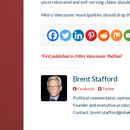
uncorroborated and self-serving claims should
Metro Vancouver municipalities should drop the
*First published in 24hrs Vancouver ‘theDuel’
ABOUT THE AUTHOR
Brent Stafford
Facebook
Twitter
Political commentator, opinio
founder and executive produ
Contact: brent.stafford@sha