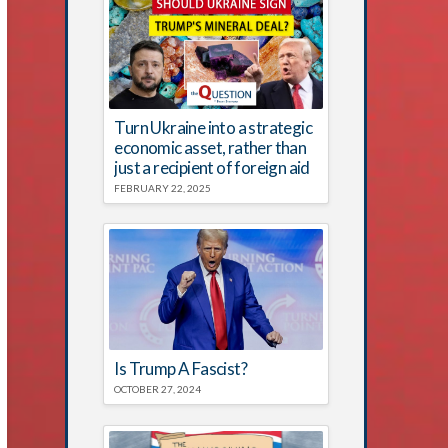
Turn Ukraine into a strategic
economic asset, rather than
just a recipient of foreign aid
FEBRUARY 22, 2025
Is Trump A Fascist?
OCTOBER 27, 2024