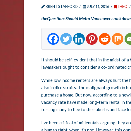
BRENT STAFFORD
JULY 11, 2016
THEQ
theQuestion: Should Metro Vancouver crackdown o
It should be self-evident that in the midst of 
lawmakers ought to consider a co-ordinated c
While low income renters are always hurt the 
also in dire straits. The malignant growth in 
purchase a home. But now, according to a newly
vacancy rate have made long-term rental in the c
forcing many to flee to the suburbs and face
I’ve been critical of millennials arguing they
a human right, when it’s not. However, this op