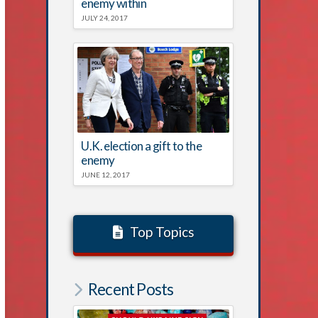
enemy within
JULY 24, 2017
U.K. election a gift to the
enemy
JUNE 12, 2017
Top Topics
Recent Posts