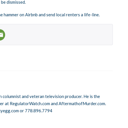
 be dismissed.
 hammer on Airbnb and send local renters a life-line.
n columnist and veteran television producer. He is the
cer at RegulatorWatch.com and AftermathofMurder.com.
kyegg.com or 778.896.7794