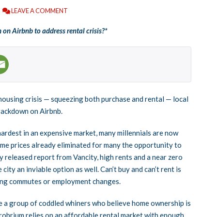
LEAVE A COMMENT
n Airbnb to address rental crisis?*
a housing crisis — squeezing both purchase and rental — local
rackdown on Airbnb.
hardest in an expensive market, many millennials are now
home prices already eliminated for many the opportunity to
 released report from Vancity, high rents and a near zero
ity an inviable option as well. Can’t buy and can’t rent is
 long commutes or employment changes.
 are a group of coddled whiners who believe home ownership is
probrium relies on an affordable rental market with enough