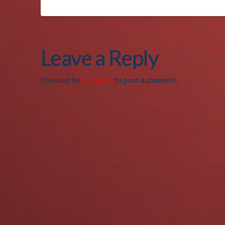
Leave a Reply
You must be
logged in
to post a comment.